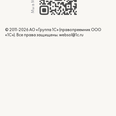
Мы в Max
© 2011-2026 АО «Группа 1С» (правопреемник ООО
«1С»). Все права защищены.
websol@1c.ru