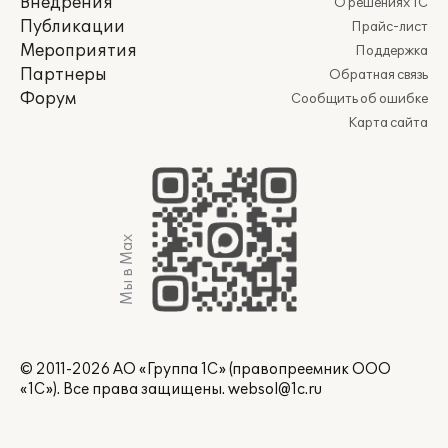
Внедрения
О решениях 1С
Публикации
Прайс-лист
Мероприятия
Поддержка
Партнеры
Обратная связь
Форум
Сообщить об ошибке
Карта сайта
Мы в Max
© 2011-2026 АО «Группа 1С» (правопреемник ООО
«1С»). Все права защищены.
websol@1c.ru