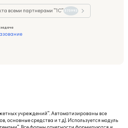
та всеми партнерами "1С"
575993
 задача
азование
жетных учреждений". Автоматизированы все
в, основные средства и т.д). Используется модуль
стемами". Все формы отчетности формируются и