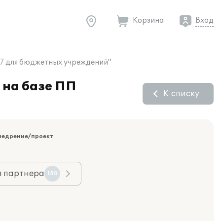
Корзина
Вход
7 для бюджетных учреждений"
на базе ПП
К списку
недрение/проект
я партнера
150