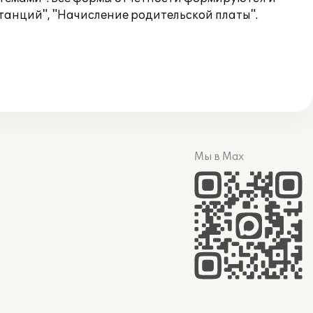
танций", "Начисление родительской платы".
Мы в Max