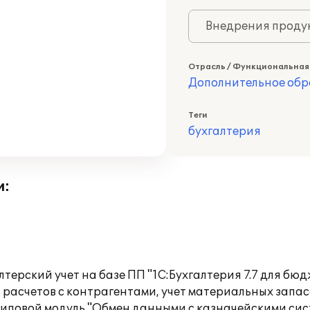
Внедрения продук
Отрасль / Функциональная
Дополнительное обр
Теги
бухгалтерия
и:
ский учет на базе ПП "1С:Бухгалтерия 7.7 для бюд
 расчетов с контрагентами, учет материальных запасо
е типовой модуль "Обмен данными с казначейскими си