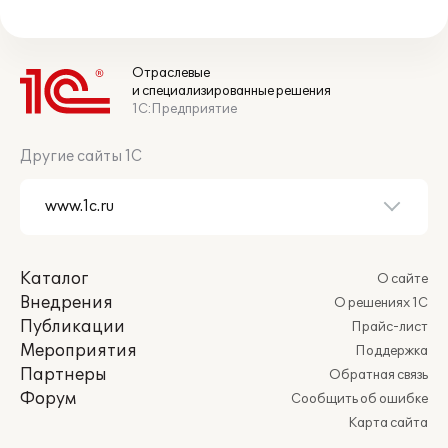
Отраслевые
и специализированные решения
1С:Предприятие
Другие сайты 1С
Каталог
О сайте
Внедрения
О решениях 1С
Публикации
Прайс-лист
Мероприятия
Поддержка
Партнеры
Обратная связь
Форум
Сообщить об ошибке
Карта сайта