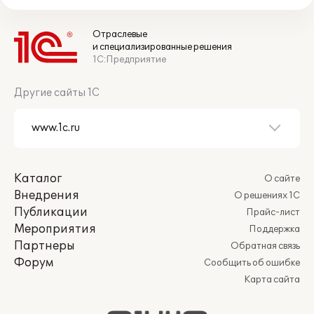
Отраслевые
и специализированные решения
1С:Предприятие
Другие сайты 1С
Каталог
О сайте
Внедрения
О решениях 1С
Публикации
Прайс-лист
Мероприятия
Поддержка
Партнеры
Обратная связь
Форум
Сообщить об ошибке
Карта сайта