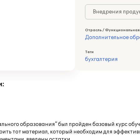
Внедрения продук
Отрасль / Функциональная
Дополнительное обр
Теги
бухгалтерия
и:
ьного образования" был пройден базовый курс обучен
оить тот материал, который необходим для эффектив
ментами, введены остатки.