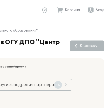
Корзина
Вход
ального образования"
 в ОГУ ДПО "Центр
К списку
недрение/проект
ругие внедрения партнера
417