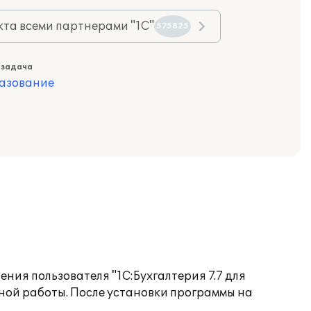
та всеми партнерами "1С"
575825
 задача
азование
ия пользователя "1С:Бухгалтерия 7.7 для
ной работы. После установки программы на