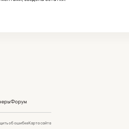
неры
Форум
ить об ошибке
Карта сайта