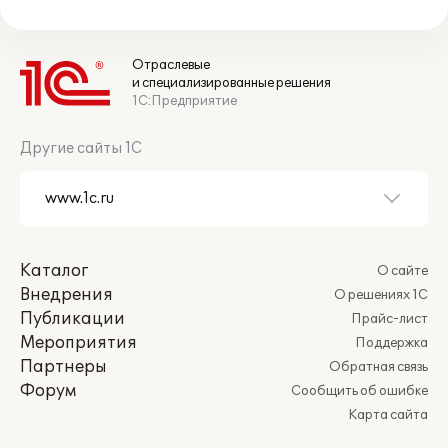
Отраслевые
и специализированные решения
1С:Предприятие
Другие сайты 1С
Каталог
О сайте
Внедрения
О решениях 1С
Публикации
Прайс-лист
Мероприятия
Поддержка
Партнеры
Обратная связь
Форум
Сообщить об ошибке
Карта сайта