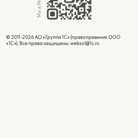
Мы в Max
© 2011-2026 АО «Группа 1С» (правопреемник ООО
«1С»). Все права защищены.
websol@1c.ru