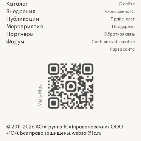
Каталог
О сайте
Внедрения
О решениях 1С
Публикации
Прайс-лист
Мероприятия
Поддержка
Партнеры
Обратная связь
Форум
Сообщить об ошибке
Карта сайта
Мы в Max
© 2011-2026 АО «Группа 1С» (правопреемник ООО
«1С»). Все права защищены.
websol@1c.ru