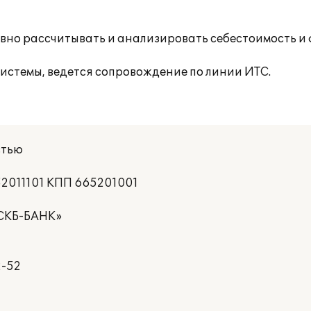
вно рассчитывать и анализировать себестоимость и
истемы, ведется сопровождение по линии ИТС.
стью
652011101 КПП 665201001
«СКБ-БАНК»
2-52