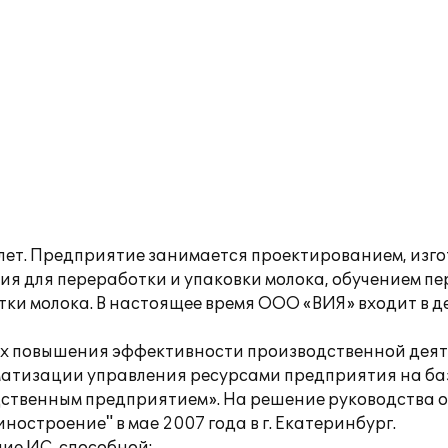
 лет. Предприятие занимается проектированием, изг
 для переработки и упаковки молока, обучением пер
тки молока. В настоящее время ООО «ВИЯ» входит в 
лях повышения эффективности производственной дея
матизации управления ресурсами предприятия на ба
дственным предприятием». На решение руководства о
остроение" в мае 2007 года в г. Екатеринбург.