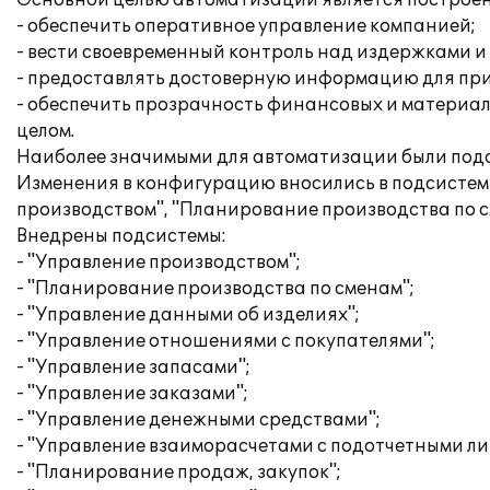
Основной целью автоматизации является построен
- обеспечить оперативное управление компанией;
- вести своевременный контроль над издержками и
- предоставлять достоверную информацию для пр
- обеспечить прозрачность финансовых и материаль
целом.
Наиболее значимыми для автоматизации были подс
Изменения в конфигурацию вносились в подсистем
производством", "Планирование производства по с
Внедрены подсистемы:
- "Управление производством";
- "Планирование производства по сменам";
- "Управление данными об изделиях";
- "Управление отношениями с покупателями";
- "Управление запасами";
- "Управление заказами";
- "Управление денежными средствами";
- "Управление взаиморасчетами с подотчетными ли
- "Планирование продаж, закупок";