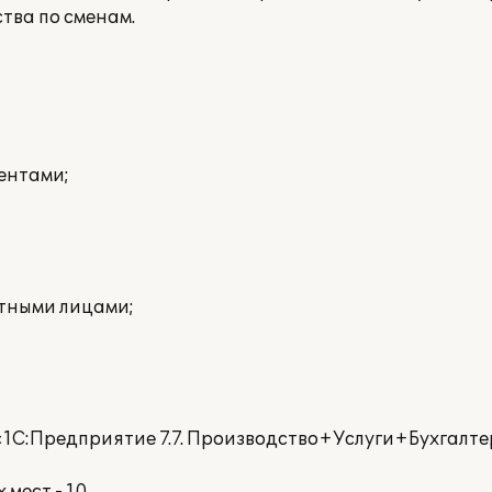
тва по сменам.
ентами;
етными лицами;
«1С:Предприятие 7.7. Производство+Услуги+Бухгалте