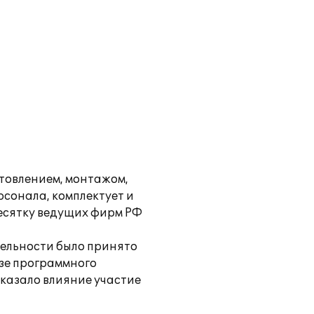
отовлением, монтажом,
сонала, комплектует и
десятку ведущих фирм РФ
тельности было принято
зе программного
казало влияние участие