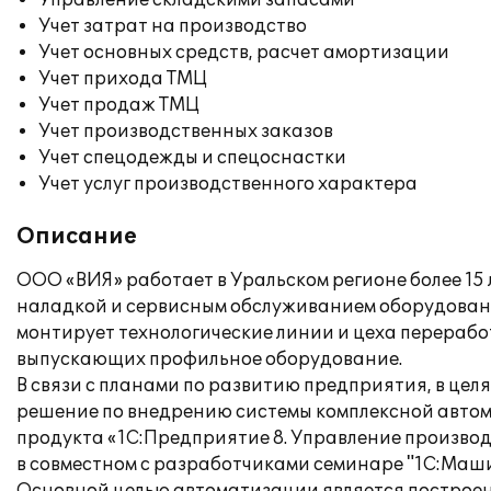
Управление складскими запасами
Учет затрат на производство
Учет основных средств, расчет амортизации
Учет прихода ТМЦ
Учет продаж ТМЦ
Учет производственных заказов
Учет спецодежды и спецоснастки
Учет услуг производственного характера
Описание
ООО «ВИЯ» работает в Уральском регионе более 15
наладкой и сервисным обслуживанием оборудования
монтирует технологические линии и цеха перерабо
выпускающих профильное оборудование.
В связи с планами по развитию предприятия, в це
решение по внедрению системы комплексной авто
продукта «1С:Предприятие 8. Управление произво
в совместном с разработчиками семинаре "1С:Машин