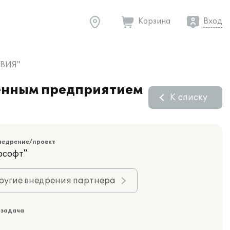
Корзина
Вход
"ВИЯ"
венным предприятием
К списку
недрение/проект
ософт"
ругие внедрения партнера
 задача