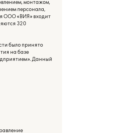
овлением, монтажом,
чением персонала,
мя ООО «ВИЯ» входит
ляются 320
сти было принято
тия на базе
едприятием». Данный
правление