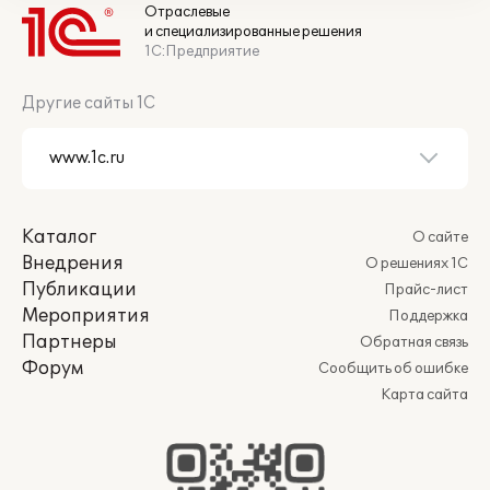
Отраслевые
и специализированные решения
1С:Предприятие
Другие сайты 1С
Каталог
О сайте
Внедрения
О решениях 1С
Публикации
Прайс-лист
Мероприятия
Поддержка
Партнеры
Обратная связь
Форум
Сообщить об ошибке
Карта сайта