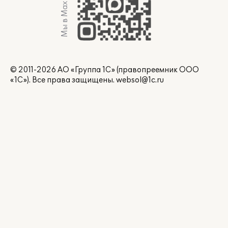
Мы в Max
© 2011-2026 АО «Группа 1С» (правопреемник ООО
«1С»). Все права защищены.
websol@1c.ru