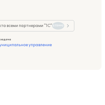
та всеми партнерами "1С"
575993
 задача
муниципальное управление