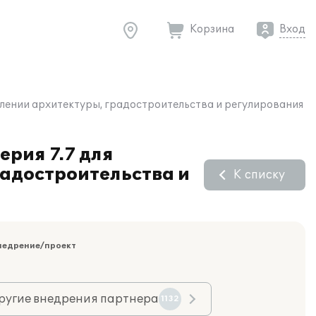
Корзина
Вход
влении архитектуры, градостроительства и регулирования
рия 7.7 для
адостроительства и
К списку
недрение/проект
ругие внедрения партнера
1132