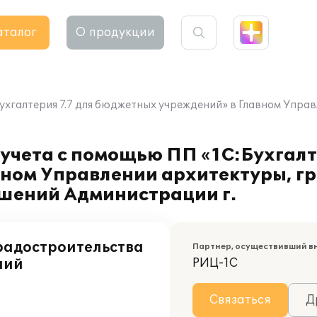
аталог
О продукции
ухгалтерия 7.7 для бюджетных учреждений» в Главном Упра
учета с помощью ПП «1С:Бухгалте
ном Управлении архитектуры, гр
шений Администрации г.
радостроительства
Партнер, осуществивший в
ний
РИЦ-1С
Связаться
Д