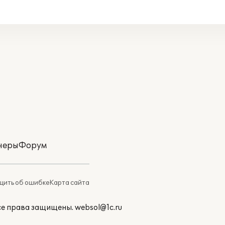
неры
Форум
ить об ошибке
Карта сайта
Все права защищены.
websol@1c.ru