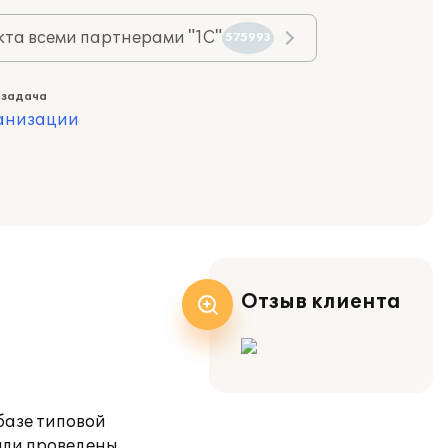
та всеми партнерами "1С"
575993
 задача
ганизации
Отзыв клиента
базе типовой
ыли проведены