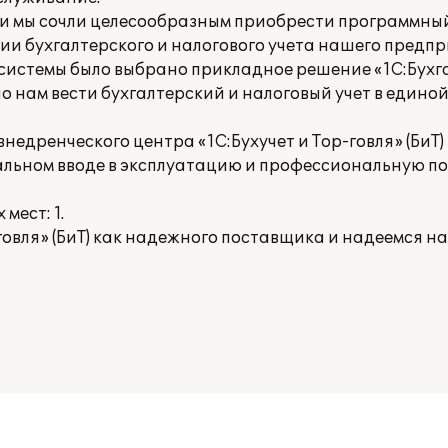
и мы сочли целесообразным приобрести программны
ии бухгалтерского и налогового учета нашего предпр
системы было выбрано прикладное решение «1С:Бухга
о нам вести бухгалтерский и налоговый учет в един
едренческого центра «1С:Бухучет и Тор-говля» (БиТ)
льном вводе в эксплуатацию и профессиональную по
мест: 1.
говля» (БиТ) как надежного поставщика и надеемся н