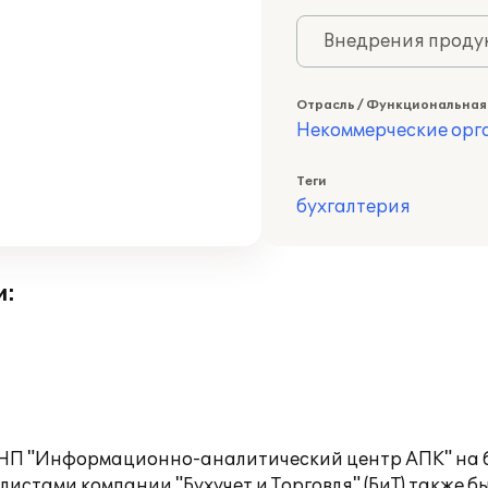
Внедрения продук
Отрасль / Функциональная
Некоммерческие ор
Теги
бухгалтерия
и:
 НП "Информационно-аналитический центр АПК" на 
истами компании "Бухучет и Торговля" (БиТ) также б