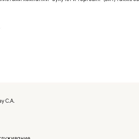
;
у С.А.
бслуживание.