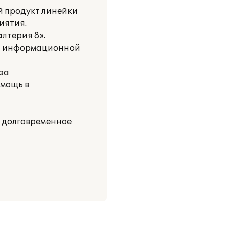
й продукт линейки
иятия.
лтерия 8».
ой информационной
 за
мощь в
а долговременное