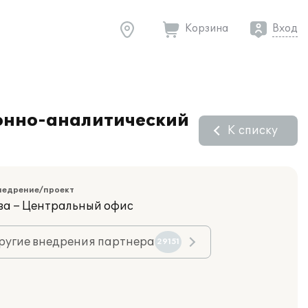
Корзина
Вход
ионно-аналитический
К списку
недрение/проект
ва – Центральный офис
ругие внедрения партнера
29151