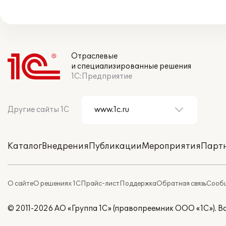
Отраслевые
и специализированные решения
1С:Предприятие
Другие сайты 1С
Каталог
Внедрения
Публикации
Мероприятия
Парт
О сайте
О решениях 1С
Прайс-лист
Поддержка
Обратная связь
Сообщ
© 2011-2026 АО «Группа 1С» (правопреемник ООО «1С»). 