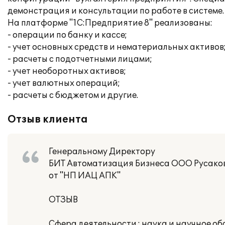
демонстрация и консультации по работе в системе.
На платформе "1С:Предприятие 8" реализованы:
- операции по банку и кассе;
- учет основных средств и нематериальных активов
- расчеты с подотчетными лицами;
- учет необоротных активов;
- учет валютных операций;
- расчеты с бюджетом и другие.
Отзыв клиента
Генеральному Директору
БИТ Автоматизация Бизнеса ООО Русаков
от "НП ИАЦ АПК"
ОТЗЫВ
Сфера деятельности : наука и научное о