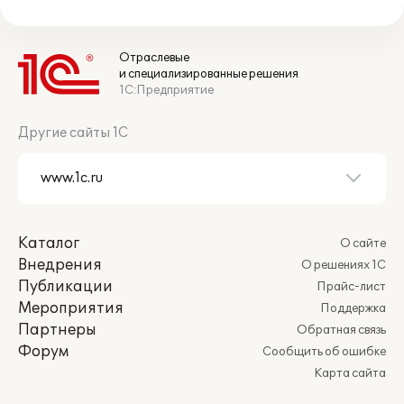
Отраслевые
и специализированные решения
1С:Предприятие
Другие сайты 1С
Каталог
О сайте
Внедрения
О решениях 1С
Публикации
Прайс-лист
Мероприятия
Поддержка
Партнеры
Обратная связь
Форум
Сообщить об ошибке
Карта сайта