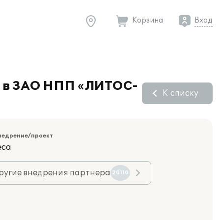
Корзина
Вход
8" в ЗАО НПП «ЛИТОС-
К списку
недрение/проект
еса
ругие внедрения партнера
20110