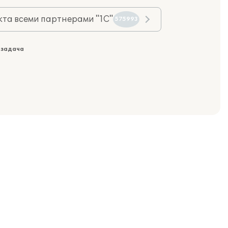
та всеми партнерами "1С"
575993
 задача