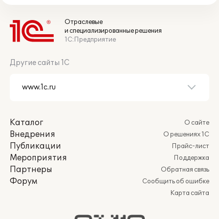
Отраслевые
и специализированные решения
1С:Предприятие
Другие сайты 1С
Каталог
О сайте
Внедрения
О решениях 1С
Публикации
Прайс-лист
Мероприятия
Поддержка
Партнеры
Обратная связь
Форум
Сообщить об ошибке
Карта сайта