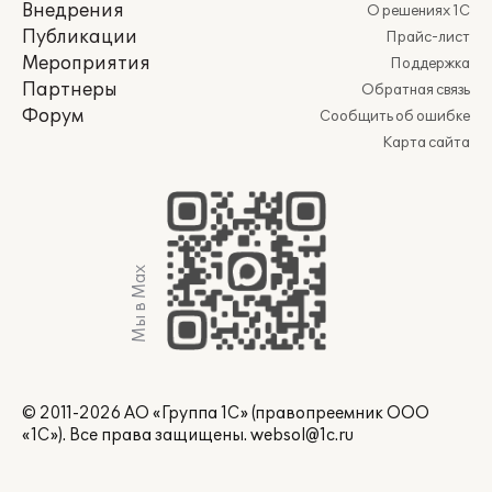
Внедрения
О решениях 1С
Публикации
Прайс-лист
Мероприятия
Поддержка
Партнеры
Обратная связь
Форум
Сообщить об ошибке
Карта сайта
Мы в Max
© 2011-2026 АО «Группа 1С» (правопреемник ООО
«1С»). Все права защищены.
websol@1c.ru