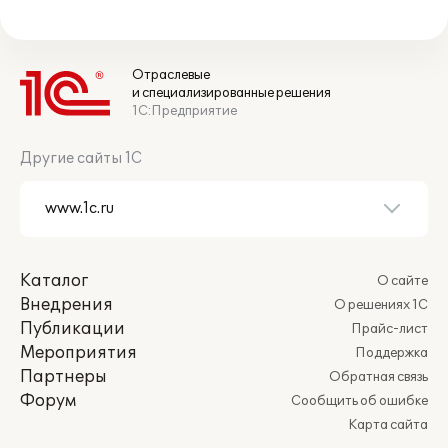
Отраслевые
и специализированные решения
1С:Предприятие
Другие сайты 1С
Каталог
О сайте
Внедрения
О решениях 1С
Публикации
Прайс-лист
Мероприятия
Поддержка
Партнеры
Обратная связь
Форум
Сообщить об ошибке
Карта сайта