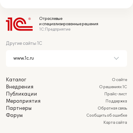
Отраслевые
и специализированные решения
1С:Предприятие
Другие сайты 1С
Каталог
О сайте
Внедрения
О решениях 1С
Публикации
Прайс-лист
Мероприятия
Поддержка
Партнеры
Обратная связь
Форум
Сообщить об ошибке
Карта сайта