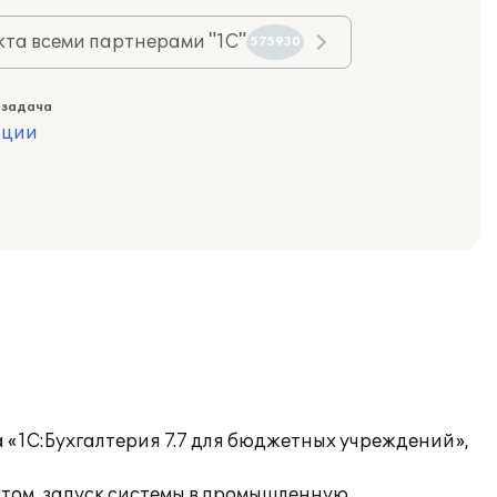
та всеми партнерами "1С"
575930
 задача
ации
«1С:Бухгалтерия 7.7 для бюджетных учреждений»,
ктом, запуск системы в промышленную