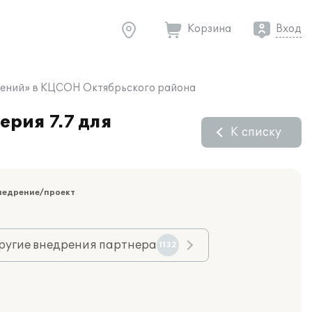
Корзина
Вход
ждений» в КЦСОН Октябрьского района
рия 7.7 для
К списку
недрение/проект
ругие внедрения партнера
1132