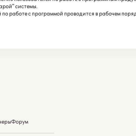
арой" системы.
по работе с программой проводится в рабочем поряд
неры
Форум