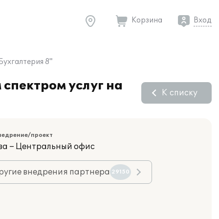
Корзина
Вход
Бухгалтерия 8"
 спектром услуг на
К списку
недрение/проект
ва – Центральный офис
ругие внедрения партнера
29150