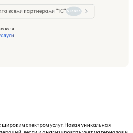
та всеми партнерами "1С"
575825
 задача
слуги
с широким спектром услуг. Новая уникальная
пераций, вести и анализировать учет материалов и