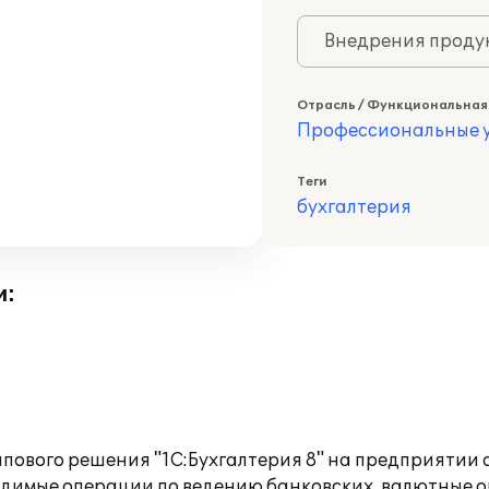
Внедрения продук
Отрасль / Функциональная
Профессиональные у
Теги
бухгалтерия
и:
пового решения "1С:Бухгалтерия 8" на предприятии 
одимые операции по ведению банковских, валютные о