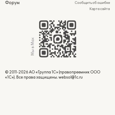
Форум
Сообщить об ошибке
Карта сайта
Мы в Max
© 2011-2026 АО «Группа 1С» (правопреемник ООО
«1С»). Все права защищены.
websol@1c.ru