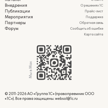
Внедрения
О решениях 1С
Публикации
Прайс-лист
Мероприятия
Поддержка
Партнеры
Обратная связь
Форум
Сообщить об ошибке
Карта сайта
Мы в Max
© 2011-2026 АО «Группа 1С» (правопреемник ООО
«1С»). Все права защищены.
websol@1c.ru