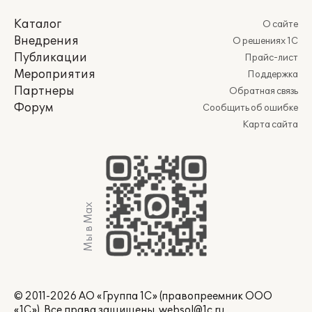
Каталог
О сайте
Внедрения
О решениях 1С
Публикации
Прайс-лист
Мероприятия
Поддержка
Партнеры
Обратная связь
Форум
Сообщить об ошибке
Карта сайта
Мы в Max
© 2011-2026 АО «Группа 1С» (правопреемник ООО
«1С»). Все права защищены.
websol@1c.ru