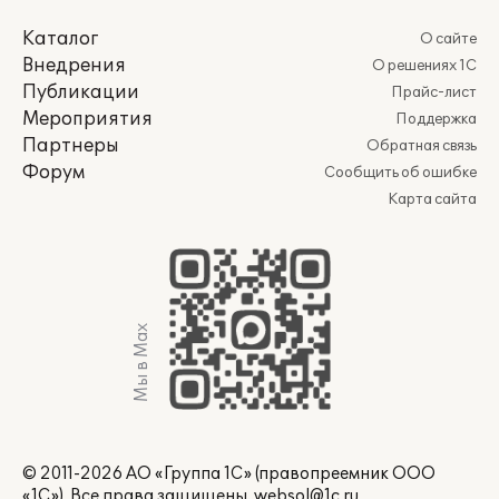
Каталог
О сайте
Внедрения
О решениях 1С
Публикации
Прайс-лист
Мероприятия
Поддержка
Партнеры
Обратная связь
Форум
Сообщить об ошибке
Карта сайта
Мы в Max
© 2011-2026 АО «Группа 1С» (правопреемник ООО
«1С»). Все права защищены.
websol@1c.ru