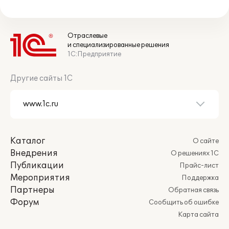
Отраслевые
и специализированные решения
1С:Предприятие
Другие сайты 1С
Каталог
О сайте
Внедрения
О решениях 1С
Публикации
Прайс-лист
Мероприятия
Поддержка
Партнеры
Обратная связь
Форум
Сообщить об ошибке
Карта сайта