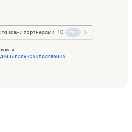
та всеми партнерами "1С"
575930
 задача
муниципальное управление