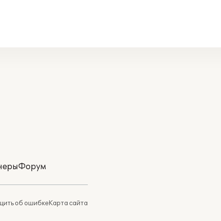
неры
Форум
ить об ошибке
Карта сайта