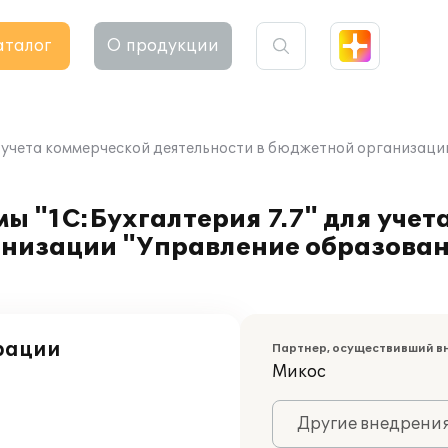
аталог
О продукции
я учета коммерческой деятельности в бюджетной организац
 "1С:Бухгалтерия 7.7" для учет
анизации "Управление образова
рации
Партнер, осуществивший в
Микос
Другие внедрени