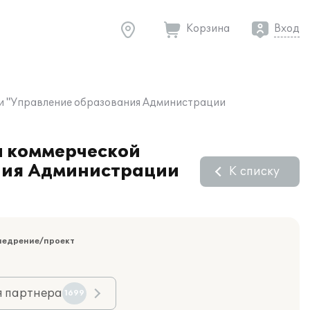
Корзина
Вход
ии "Управление образования Администрации
а коммерческой
ния Администрации
К списку
недрение/проект
я партнера
1699