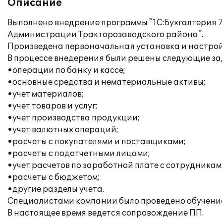
Описание
Выполнено внедрение программы "1С:Бухгалтерия 7
Администрации Тракторозаводского района".
Произведена первоначальная установка и настро
В процессе внедерения были решены следующие за
•операции по банку и кассе;
•основные средства и нематериальные активы;
•учет материалов;
•учет товаров и услуг;
•учет производства продукции;
•учет валютных операций;
•расчеты с покупателями и поставщиками;
•расчеты с подотчетными лицами;
•учет расчетов по заработной плате с сотрудника
•расчеты с бюджетом;
•другие разделы учета.
Специалистами компании было проведено обучение
В настоящее время ведется сопровождение ПП.