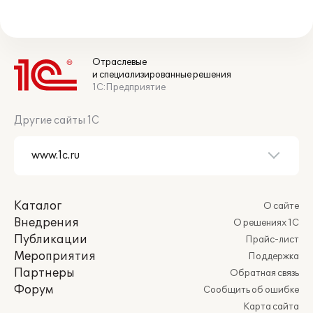
Отраслевые
и специализированные решения
1С:Предприятие
Другие сайты 1С
Каталог
О сайте
Внедрения
О решениях 1С
Публикации
Прайс-лист
Мероприятия
Поддержка
Партнеры
Обратная связь
Форум
Сообщить об ошибке
Карта сайта