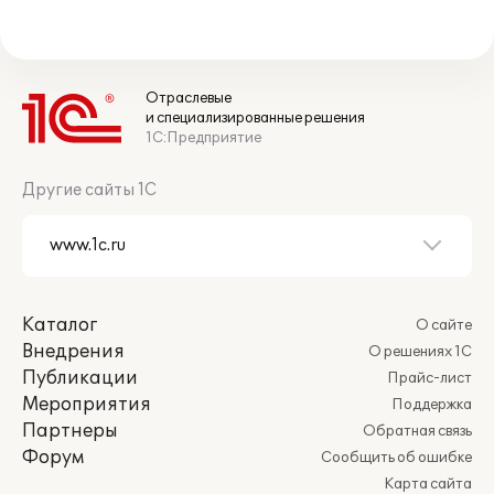
Отраслевые
и специализированные решения
1С:Предприятие
Другие сайты 1С
Каталог
О сайте
Внедрения
О решениях 1С
Публикации
Прайс-лист
Мероприятия
Поддержка
Партнеры
Обратная связь
Форум
Сообщить об ошибке
Карта сайта