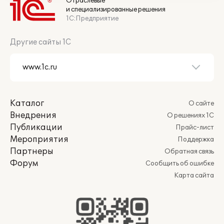
Отраслевые
и специализированные решения
1С:Предприятие
Другие сайты 1С
Каталог
О сайте
Внедрения
О решениях 1С
Публикации
Прайс-лист
Мероприятия
Поддержка
Партнеры
Обратная связь
Форум
Сообщить об ошибке
Карта сайта