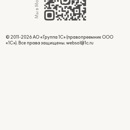
Мы в Max
© 2011-2026 АО «Группа 1С» (правопреемник ООО
«1С»). Все права защищены.
websol@1c.ru