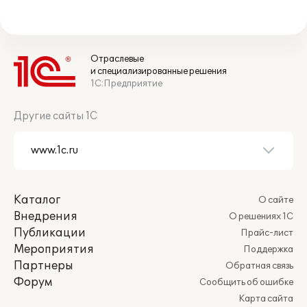
Отраслевые
и специализированные решения
1С:Предприятие
Другие сайты 1С
Каталог
О сайте
Внедрения
О решениях 1С
Публикации
Прайс-лист
Мероприятия
Поддержка
Партнеры
Обратная связь
Форум
Сообщить об ошибке
Карта сайта