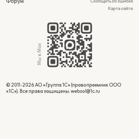
Форум
Сообщить об ошибке
Карта сайта
Мы в Max
© 2011-2026 АО «Группа 1С» (правопреемник ООО
«1С»). Все права защищены.
websol@1c.ru