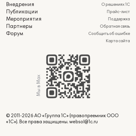
Внедрения
О решениях 1С
Публикации
Прайс-лист
Мероприятия
Поддержка
Партнеры
Обратная связь
Форум
Сообщить об ошибке
Карта сайта
Мы в Max
© 2011-2026 АО «Группа 1С» (правопреемник ООО
«1С»). Все права защищены.
websol@1c.ru