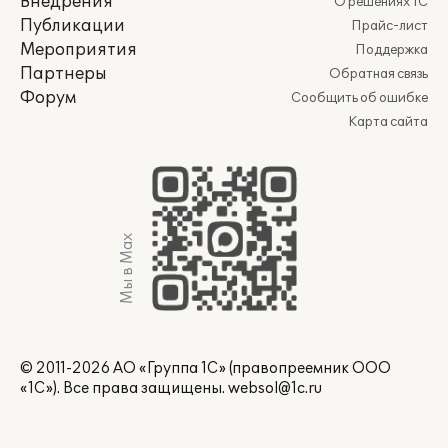
Внедрения
О решениях 1С
Публикации
Прайс-лист
Мероприятия
Поддержка
Партнеры
Обратная связь
Форум
Сообщить об ошибке
Карта сайта
Мы в Max
© 2011-2026 АО «Группа 1С» (правопреемник ООО
«1С»). Все права защищены.
websol@1c.ru