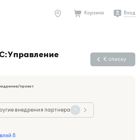
Корзина
Вход
1С:Управление
К списку
недрение/проект
ругие внедрения партнера
1
влей 8