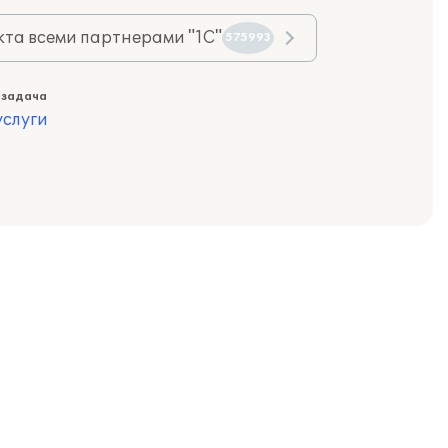
та всеми партнерами "1С"
575993
 задача
слуги