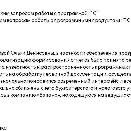
ким вопросам работы с программой "1С"
им вопросам работы с программными продуктами "1С
вой Ольги Денисовны, в частности обеспечения проз
оматизацию формирования отчетов было принято реш
ла известность и распространенность программных п
тить на обработку первичной документации, осуществ
Изначально понравился современный интерфейс и все
ально сближены счета бухгалтерского и налогового у
сь в компанию «Баланс», находящуюся на ведущих с
ика