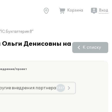
Корзина
Вход
1С:Бухгалтерия 8"
й Ольги Денисовны на
К списку
недрение/проект
ругие внедрения партнера
1337