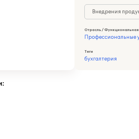
Внедрения продук
Отрасль / Функциональная
Профессиональные у
Теги
бухгалтерия
и: