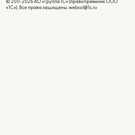
© 2011-2026 АО «Группа 1С» (правопреемник ООО
«1С»). Все права защищены.
websol@1c.ru