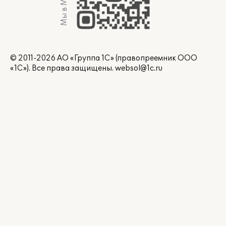
Мы в Max
© 2011-2026 АО «Группа 1С» (правопреемник ООО
«1С»). Все права защищены.
websol@1c.ru