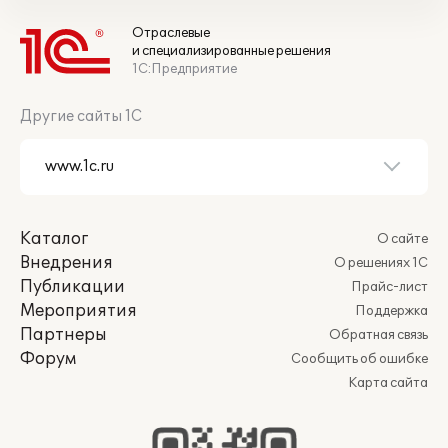
Отраслевые
и специализированные решения
1С:Предприятие
Другие сайты 1С
Каталог
О сайте
Внедрения
О решениях 1С
Публикации
Прайс-лист
Мероприятия
Поддержка
Партнеры
Обратная связь
Форум
Сообщить об ошибке
Карта сайта