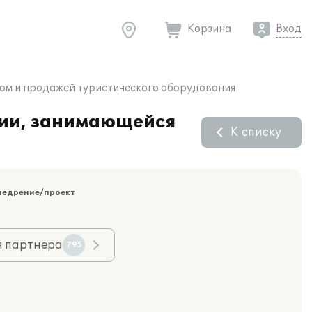
Корзина
Вход
вом и продажей туристического оборудования
нии, занимающейся
К списку
недрение/проект
я партнера
795