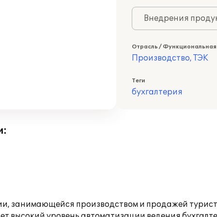
Внедрения продук
Отрасль / Функциональная
Производство, ТЭК
Теги
бухгалтерия
и:
нии, занимающейся производством и продажей турис
ет высокий уровень автоматизации ведения бухгалтер