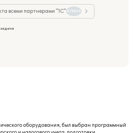
та всеми партнерами "1С"
575825
 задача
тического оборудования, был выбран программный
ского и налогового учета, подготовки