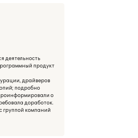
я деятельность
 программный продукт
гурации, драйверов
копий; подробно
 Проинформировали о
ребовала доработок.
с группой компаний