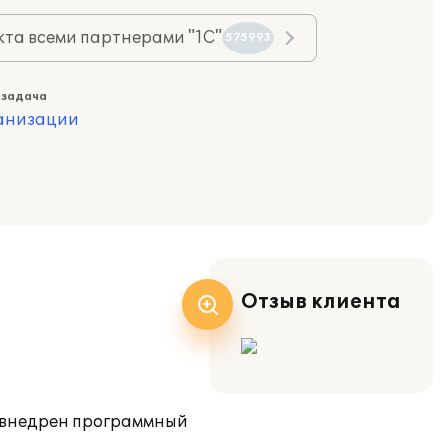
та всеми партнерами "1С"
575993
 задача
ганизации
Отзыв клиента
а внедрен программный