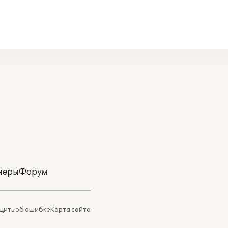
неры
Форум
ить об ошибке
Карта сайта