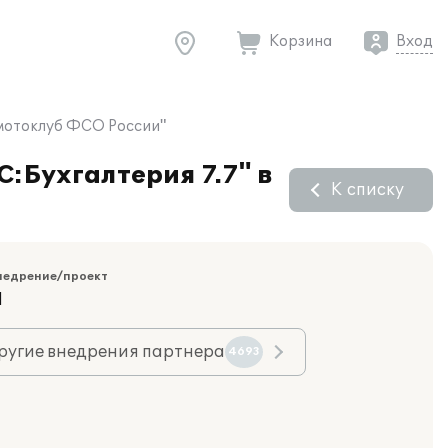
Корзина
Вход
омотоклуб ФСО России"
С:Бухгалтерия 7.7" в
К списку
недрение/проект
Я
ругие внедрения партнера
4693