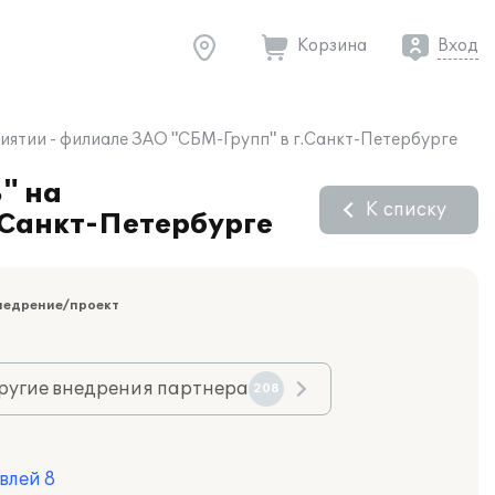
Корзина
Вход
иятии - филиале ЗАО "СБМ-Групп" в г.Санкт-Петербурге
" на
К списку
.Санкт-Петербурге
недрение/проект
ругие внедрения партнера
208
влей 8