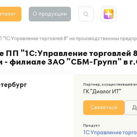
аталог
О продукции
П "1С:Управление торговлей 8" на производственном предпр
е ПП "1С:Управление торговлей 8
 - филиале ЗАО "СБМ-Групп" в г
етербург
Партнер, осуществивший в
ГК "Диалог ИТ"
Связаться
Д
Продукт
1С:Управление торго