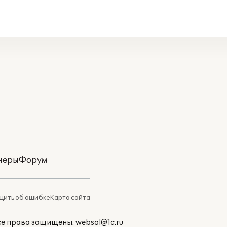
неры
Форум
ить об ошибке
Карта сайта
Все права защищены.
websol@1c.ru