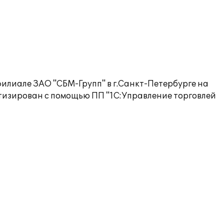
филиале ЗАО "СБМ-Групп" в г.Санкт-Петербурге на
атизирован с помощью ПП "1С:Управление торговлей