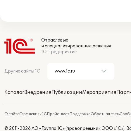
Отраслевые
и специализированные решения
1С:Предприятие
Другие сайты 1С
Каталог
Внедрения
Публикации
Мероприятия
Парт
О сайте
О решениях 1С
Прайс-лист
Поддержка
Обратная связь
Сообщ
© 2011-2026 АО «Группа 1С» (правопреемник ООО «1С»). 