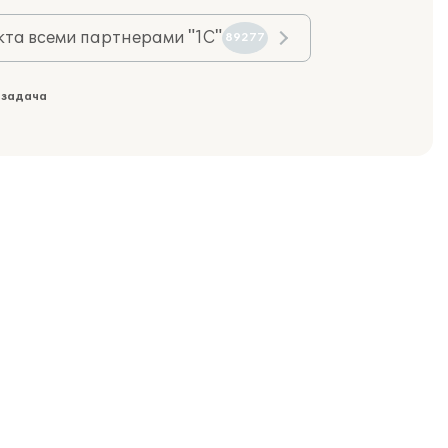
та всеми партнерами "1С"
89277
 задача