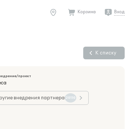
Корзина
Вход
К списку
недрение/проект
еса
ругие внедрения партнера
20110