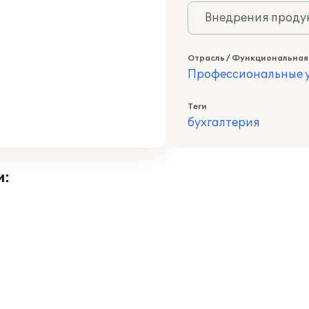
Внедрения продук
Отрасль / Функциональная
Профессиональные у
Теги
бухгалтерия
и: