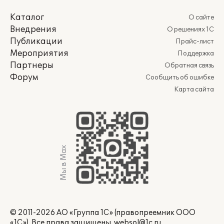
Каталог
О сайте
Внедрения
О решениях 1С
Публикации
Прайс-лист
Мероприятия
Поддержка
Партнеры
Обратная связь
Форум
Сообщить об ошибке
Карта сайта
Мы в Max
© 2011-2026 АО «Группа 1С» (правопреемник ООО
«1С»). Все права защищены.
websol@1c.ru