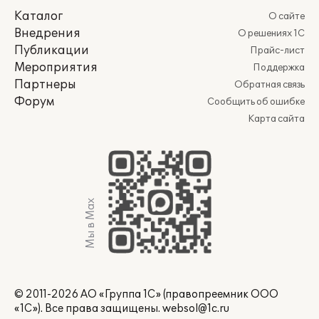
Каталог
О сайте
Внедрения
О решениях 1С
Публикации
Прайс-лист
Мероприятия
Поддержка
Партнеры
Обратная связь
Форум
Сообщить об ошибке
Карта сайта
Мы в Max
© 2011-2026 АО «Группа 1С» (правопреемник ООО
«1С»). Все права защищены.
websol@1c.ru