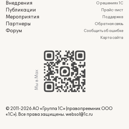
Внедрения
О решениях 1С
Публикации
Прайс-лист
Мероприятия
Поддержка
Партнеры
Обратная связь
Форум
Сообщить об ошибке
Карта сайта
Мы в Max
© 2011-2026 АО «Группа 1С» (правопреемник ООО
«1С»). Все права защищены.
websol@1c.ru