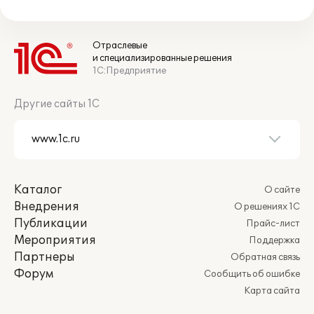
Отраслевые
и специализированные решения
1С:Предприятие
Другие сайты 1С
Каталог
О сайте
Внедрения
О решениях 1С
Публикации
Прайс-лист
Мероприятия
Поддержка
Партнеры
Обратная связь
Форум
Сообщить об ошибке
Карта сайта