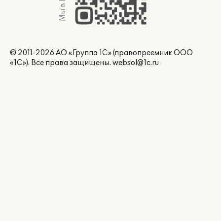
Мы в Max
© 2011-2026 АО «Группа 1С» (правопреемник ООО
«1С»). Все права защищены.
websol@1c.ru